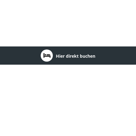
Hier direkt buchen
Region: Oder-Spree-Seengebiet
1
Hotel & Restaurant zum Schwan