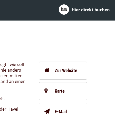
Hier direkt buchen
egt - wie soll
ühle anders
Zur Website
sser, mitten
land an einer
Karte
el.
der Havel
E-Mail