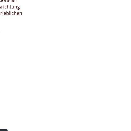
ioneller
srichtung
rieblichen
)